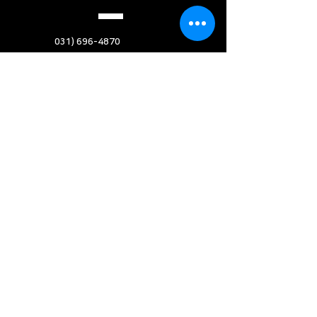
031) 696-4870
support@daont.co.kr
​경기도 성남시 분당구 대왕판교로 660
유스페이스1 B동 706호
문의하기
VISIT
US
업무시간 : 월 - 금 9:00 - 18:00