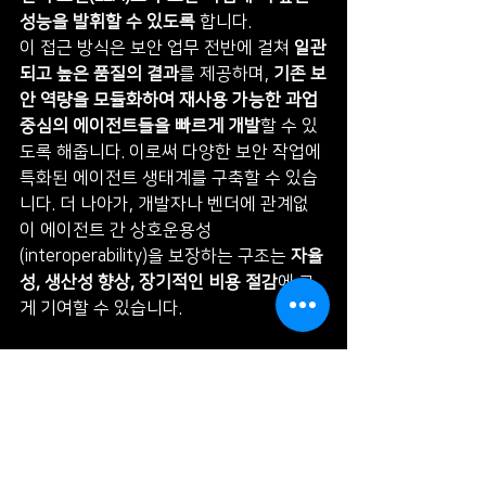
성능을 발휘할 수 있도록
 합니다.
이 접근 방식은 보안 업무 전반에 걸쳐 
일관
되고 높은 품질의 결과
를 제공하며, 
기존 보
안 역량을 모듈화하여 재사용 가능한 과업 
중심의 에이전트들을 빠르게 개발
할 수 있
도록 해줍니다. 이로써 다양한 보안 작업에 
특화된 에이전트 생태계를 구축할 수 있습
니다. 더 나아가, 개발자나 벤더에 관계없
이 에이전트 간 상호운용성
(interoperability)을 보장하는 구조는 
자율
성, 생산성 향상, 장기적인 비용 절감
에 크
게 기여할 수 있습니다.
Google은 이를 위해 
Google Cloud Next 
행사에서 ‘Agent2Agent (A2A)’ 오픈 프로
토콜
을 발표했습니다. 이 프로토콜은 
Model Context Protocol (MCP)을 보완하
며, 
AI가 보안 애플리케이션 및 플랫폼과 표